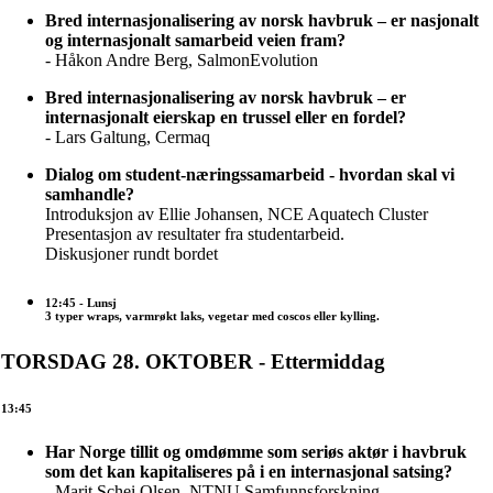
Bred internasjonalisering av norsk havbruk – er nasjonalt
og internasjonalt samarbeid veien fram?
- Håkon Andre Berg, SalmonEvolution
Bred internasjonalisering av norsk havbruk – er
internasjonalt eierskap en trussel eller en fordel?
- Lars Galtung, Cermaq
Dialog om student-næringssamarbeid - hvordan skal vi
samhandle?
Introduksjon av Ellie Johansen, NCE Aquatech Cluster
Presentasjon av resultater fra studentarbeid.
Diskusjoner rundt bordet
12:45
- Lunsj
3 typer wraps, varmrøkt laks, vegetar med coscos eller kylling.
TORSDAG 28. OKTOBER - Ettermiddag
13:45
Har Norge tillit og omdømme som seriøs aktør i havbruk
som det kan kapitaliseres på i en internasjonal satsing?
- Marit Schei Olsen, NTNU Samfunnsforskning