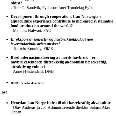
bidra?
-
Tore O. Sandvik, Fylkesordfører Trøndelag Fylke
Development through cooperation. Can Norwegian
aquaculture experience contribute to increased sustainable
food production around the world?
- Matthias Halwart, FAO
Er eksport av tjenester og havbruksteknologi
noe
leverandørindustrien ønsker?
- Torstein Rønning, FiiZK
Bred internasjonalisering av norsk havbruk – er
havbrukssektoren tilstrekkelig økonomisk bærekraftig,
attraktiv og robust?
- Anne Hvistendahl, DNB
10:30
- Beinstrekk og kaffe
11:00
Hvordan kan Norge bidra til økt bærekraftig akvakultur
- Olav Andreas Ervik, Administrerende direktør Salmar Aker
Ocean