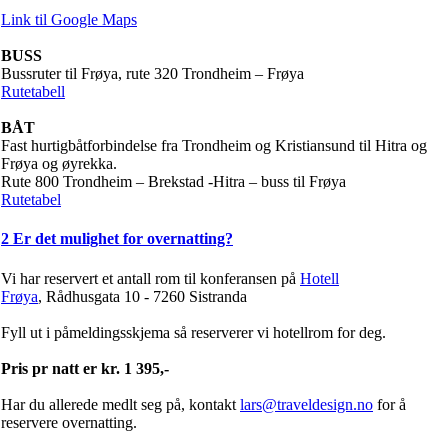
Link til Google Maps
BUSS
Bussruter til Frøya, rute 320 Trondheim – Frøya
Rutetabell
BÅT
Fast hurtigbåtforbindelse fra Trondheim og Kristiansund til Hitra og
Frøya og øyrekka.
Rute 800 Trondheim – Brekstad -Hitra – buss til Frøya
Rutetabel
2
Er det mulighet for overnatting?
Vi har reservert et antall rom til konferansen på
Hotell
Frøya
, Rådhusgata 10 - 7260 Sistranda
Fyll ut i påmeldingsskjema så reserverer vi hotellrom for deg.
Pris pr natt er kr. 1 395,-
Har du allerede medlt seg på, kontakt
lars@traveldesign.no
for å
reservere overnatting.