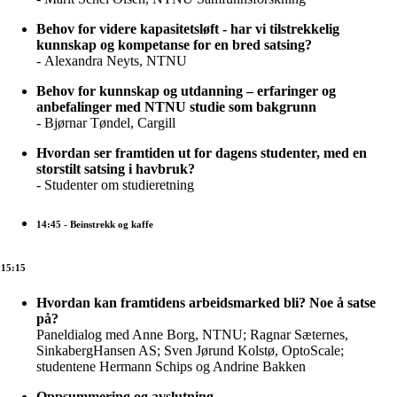
Behov for videre kapasitetsløft - har vi tilstrekkelig
kunnskap og kompetanse for en bred satsing?
- Alexandra Neyts, NTNU
Behov for kunnskap og utdanning – erfaringer og
anbefalinger med NTNU studie som bakgrunn
- Bjørnar Tøndel, Cargill
Hvordan ser framtiden ut for dagens studenter, med en
storstilt satsing i havbruk?
- Studenter om studieretning
14:45
- Beinstrekk og kaffe
15:15
Hvordan kan framtidens arbeidsmarked bli? Noe å satse
på?
Paneldialog med Anne Borg, NTNU; Ragnar Sæternes,
SinkabergHansen AS; Sven Jørund Kolstø, OptoScale;
studentene Hermann Schips og Andrine Bakken
Oppsummering og avslutning